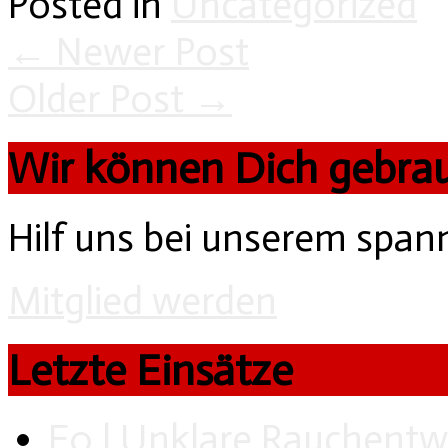
Posted in
Uncategorized
←
Newer Post
Older Post
→
Wir können Dich gebra
Hilf uns bei unserem spa
Mitglied werden
Letzte Einsätze
F0 | Unklare Rauchentw