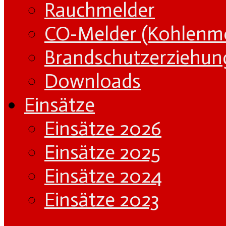
Rauchmelder
CO-Melder (Kohlenm
Brandschutzerziehun
Downloads
Einsätze
Einsätze 2026
Einsätze 2025
Einsätze 2024
Einsätze 2023