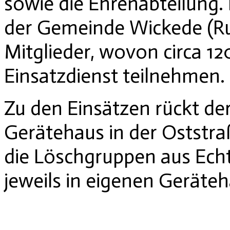
sowie die Ehrenabteilung.
der Gemeinde Wickede (R
Mitglieder, wovon circa 12
Einsatzdienst teilnehmen.
Zu den Einsätzen rückt d
Gerätehaus in der Oststra
die Löschgruppen aus Ech
jeweils in eigenen Geräteh