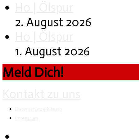
H0 | Ölspur
2. August 2026
H0 | Ölspur
1. August 2026
Meld Dich!
Kontakt zu uns
Datenschutzerklärung
Impressum