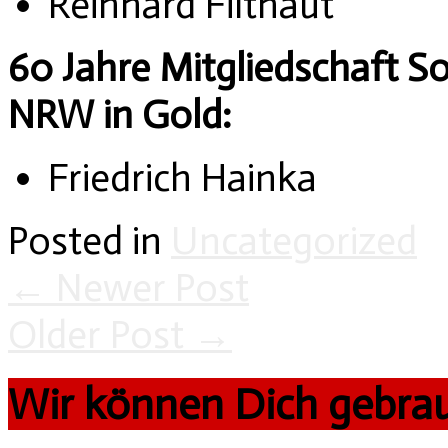
Reinhard Filthaut
60 Jahre Mitgliedschaft 
NRW in Gold:
Friedrich Hainka
Posted in
Uncategorized
←
Newer Post
Older Post
→
Wir können Dich gebra