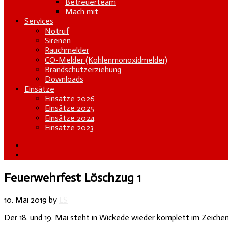
Betreuerteam
Mach mit
Services
Notruf
Sirenen
Rauchmelder
CO-Melder (Kohlenmonoxidmelder)
Brandschutzerziehung
Downloads
Einsätze
Einsätze 2026
Einsätze 2025
Einsätze 2024
Einsätze 2023
Feuerwehrfest Löschzug 1
10. Mai 2019
by
LS
Der 18. und 19. Mai steht in Wickede wieder komplett im Zeiche