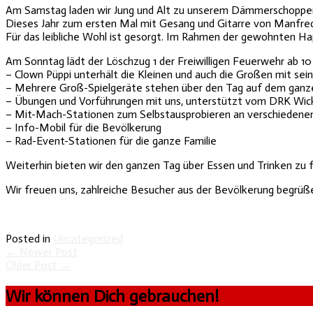
Am Samstag laden wir Jung und Alt zu unserem Dämmerschoppen 
Dieses Jahr zum ersten Mal mit Gesang und Gitarre von Manfre
Für das leibliche Wohl ist gesorgt. Im Rahmen der gewohnten Ha
Am Sonntag lädt der Löschzug 1 der Freiwilligen Feuerwehr ab 1
– Clown Püppi unterhält die Kleinen und auch die Großen mit sei
– Mehrere Groß-Spielgeräte stehen über den Tag auf dem ganz
– Übungen und Vorführungen mit uns, unterstützt vom DRK Wi
– Mit-Mach-Stationen zum Selbstausprobieren an verschieden
– Info-Mobil für die Bevölkerung
– Rad-Event-Stationen für die ganze Familie
Weiterhin bieten wir den ganzen Tag über Essen und Trinken zu 
Wir freuen uns, zahlreiche Besucher aus der Bevölkerung begrüß
Posted in
Uncategorized
←
Newer Post
Older Post
→
Wir können Dich gebrauchen!