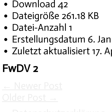
Download
42
Dateigröße
261.18 KB
Datei-Anzahl
1
Erstellungsdatum
6. Ja
Zuletzt aktualisiert
17. A
FwDV 2
←
Newer Post
Older Post
→