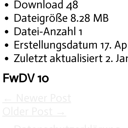
Download
48
Dateigröße
8.28 MB
Datei-Anzahl
1
Erstellungsdatum
17. Ap
Zuletzt aktualisiert
2. J
FwDV 10
←
Newer Post
Older Post
→